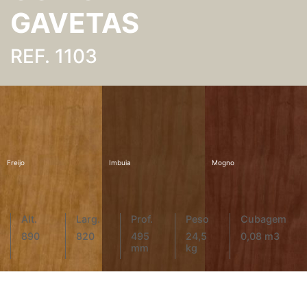
GAVETAS
REF. 1103
Freijo
Imbuia
Mogno
Alt.
Larg.
Prof.
Peso
Cubagem
890
820
495
24,5
0,08 m3
mm
kg