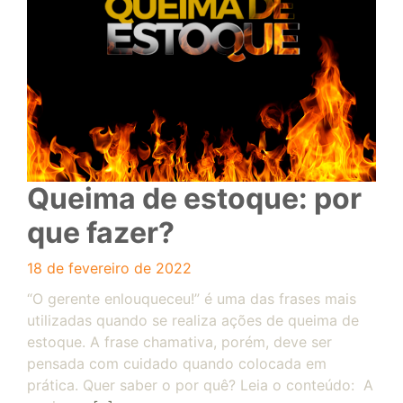
Queima de estoque: por
que fazer?
18 de fevereiro de 2022
“O gerente enlouqueceu!” é uma das frases mais
utilizadas quando se realiza ações de queima de
estoque. A frase chamativa, porém, deve ser
pensada com cuidado quando colocada em
prática. Quer saber o por quê? Leia o conteúdo: A