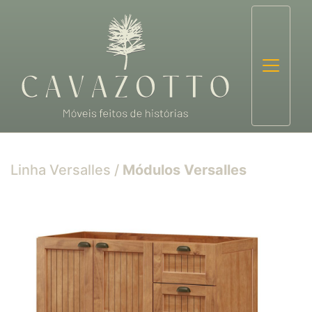
Linha Versalles
/
Módulos Versalles