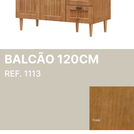
BALCÃO 120CM
REF. 1113
Freijo