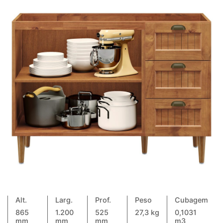
Alt.
Larg.
Prof.
Peso
Cubagem
865
1.200
525
27,3 kg
0,1031
mm
mm
mm
m3