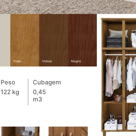
Freijo
Imbuia
Mogno
Peso
Cubagem
122 kg
0,45
m3