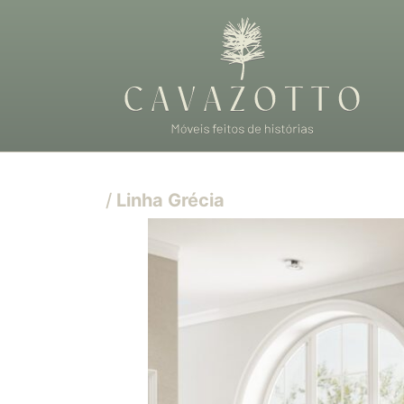
/
Linha Grécia