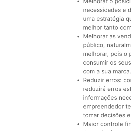
Melhorar o posic
necessidades e de
uma estratégia q
melhor tanto com
Melhorar as ven
público, natural
melhorar, pois o
consumir os seus
com a sua marca
Reduzir erros: c
reduzirá erros es
informações neces
empreendedor te
tomar decisões e
Maior controle f