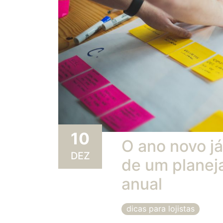
10
O ano novo j
DEZ
de um planej
anual
dicas para lojistas