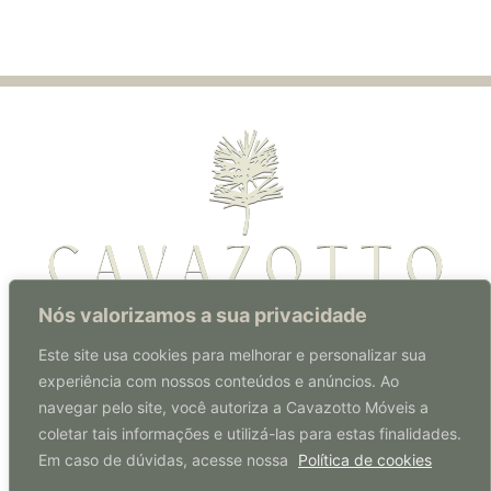
Nós valorizamos a sua privacidade
Rua Florianópolis, 570 | Centro
Este site usa cookies para melhorar e personalizar sua
Coronel Freitas | SC | Brasil
experiência com nossos conteúdos e anúncios. Ao
CEP: 89840-000
navegar pelo site, você autoriza a Cavazotto Móveis a
coletar tais informações e utilizá-las para estas finalidades.
49 3347 0207
Em caso de dúvidas, acesse nossa
Política de cookies
© Cavazotto Móveis 2026 |
Políticas de Cookies
|
Políticas de