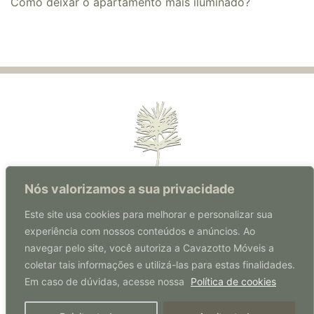
​​Como deixar o apartamento mais iluminado?
Nós valorizamos a sua privacidade
Este site usa cookies para melhorar e personalizar sua
experiência com nossos conteúdos e anúncios. Ao
Rua Florianópolis, 570 | Centro
navegar pelo site, você autoriza a Cavazotto Móveis a
Coronel Freitas | SC | Brasil
coletar tais informações e utilizá-las para estas finalidades.
CEP: 89840-000
Em caso de dúvidas, acesse nossa
Política de cookies
49 3347 0207