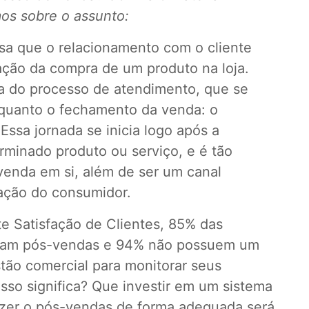
os sobre o assunto:
a que o relacionamento com o cliente
zação da compra de um produto na loja.
a do processo de atendimento, que se
 quanto o fechamento da venda: o
ssa jornada se inicia logo após a
rminado produto ou serviço, e é tão
venda em si, além de ser um canal
zação do consumidor.
te
Satisfação de Clientes
, 85% das
ram pós-vendas e 94% não possuem um
stão comercial para monitorar seus
isso significa? Que investir em um
sistema
azer o pós-vendas de forma adequada será