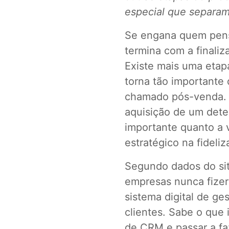
especial que separam
Se engana quem pens
termina com a finali
Existe mais uma etap
torna tão importante
chamado pós-venda. E
aquisição de um dete
importante quanto a 
estratégico na fideli
Segundo dados do si
empresas nunca fize
sistema digital de ge
clientes. Sabe o que 
de CRM
e passar a f