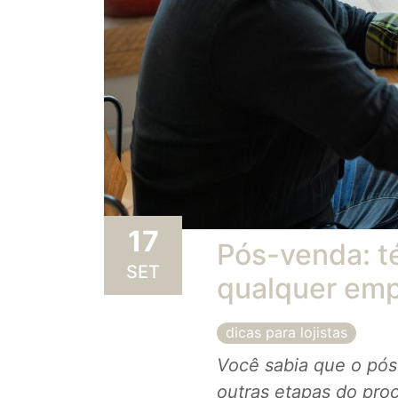
17
Pós-venda: t
SET
qualquer em
dicas para lojistas
Você sabia que o pós
outras etapas do pro