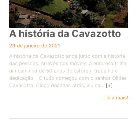
A história da Cavazotto
29 de janeiro de 2021
A história da Cavazotto anda junto com a história
das pessoas. Através dos móveis, a empresa trilha
um caminho de 50 anos de esforço, trabalho e
dedicação. E tudo começou com o senhor Olides
Cavasotto. Cinco décadas atrás, viu na…
[+]
... leia mais!