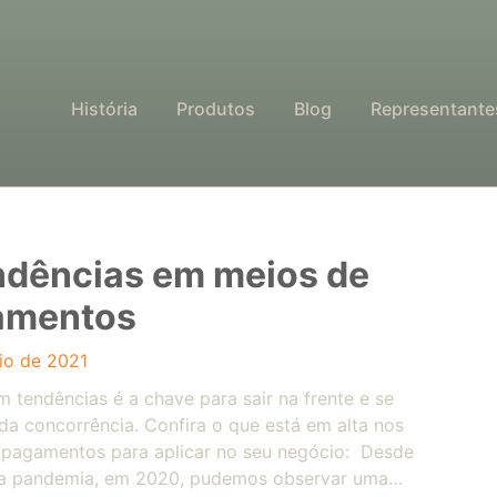
História
Produtos
Blog
Representante
ndências em meios de
amentos
io de 2021
em tendências é a chave para sair na frente e se
da concorrência. Confira o que está em alta nos
 pagamentos para aplicar no seu negócio: Desde
 da pandemia, em 2020, pudemos observar uma…