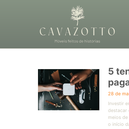
5 te
pag
28 de ma
Investir 
destacar 
meios de
o início