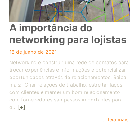
A importância do
networking para lojistas
18 de junho de 2021
Networking é construir uma rede de contatos para
trocar experiências e informações e potencializar
oportunidades através de relacionamentos. Saiba
mais: Criar relações de trabalho, estreitar laços
com clientes e manter um bom relacionamento
com fornecedores são passos importantes para
o…
[+]
... leia mais!