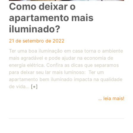
​​Como deixar o
apartamento mais
iluminado?
21 de setembro de 2022
Ter uma boa iluminação em casa torna o ambiente
mais agradável e pode ajudar na economia de
energia elétrica. Confira as dicas que separamos
para deixar seu lar mais luminoso: Ter um
apartamento bem iluminado impacta na qualidade
de vida…
[+]
... leia mais!