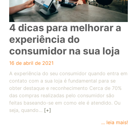
4 dicas para melhorar a
experiência do
consumidor na sua loja
16 de abril de 2021
A experiência do seu consumidor quando entra em
contato com a sua loja é fundamental para se
obter destaque e reconhecimento Cerca de 70%
das compras realizadas pelo consumidor são
feitas baseando-se em como ele é atendido. Ou
seja, quando…
[+]
... leia mais!