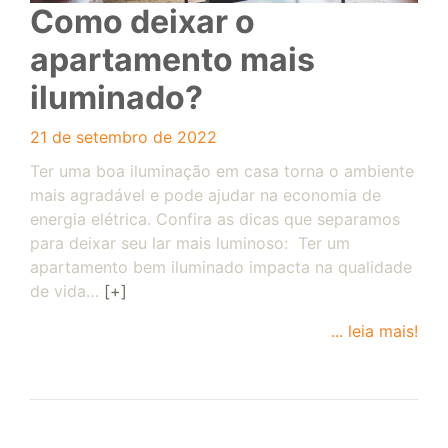
​​Como deixar o
apartamento mais
iluminado?
21 de setembro de 2022
Ter uma boa iluminação em casa torna o ambiente
mais agradável e pode ajudar na economia de
energia elétrica. Confira as dicas que separamos
para deixar seu lar mais luminoso: Ter um
apartamento bem iluminado impacta na qualidade
de vida…
[+]
... leia mais!